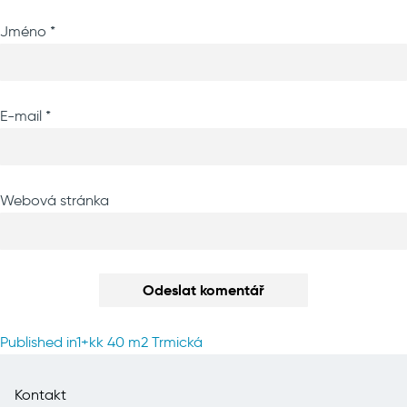
Jméno
*
E-mail
*
Webová stránka
Navigace
Published in
1+kk 40 m2 Trmická
pro
příspěvek
Kontakt