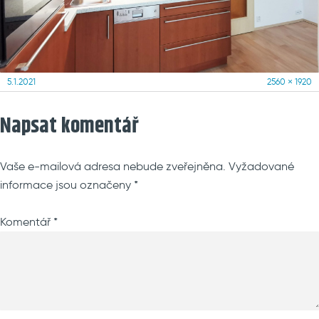
Posted
Full
5.1.2021
2560 × 1920
on
size
Napsat komentář
Vaše e-mailová adresa nebude zveřejněna.
Vyžadované
informace jsou označeny
*
Komentář
*