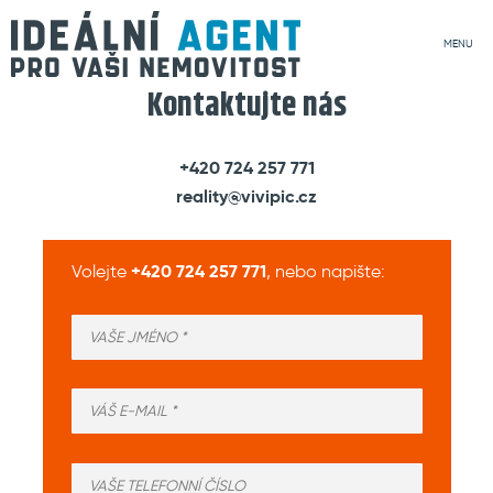
MENU
Kontaktujte nás
+420 724 257 771
reality@vivipic.cz
+420 724 257 771
Volejte
, nebo napište: