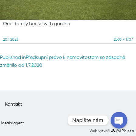
One-family house with garden
Posted
Full
20.1.2023
2560 × 1707
on
size
Navigace
Published in
Předkupní právo k nemovitostem se zásadně
pro
změnilo od 1.7.2020
příspěvek
Kontakt
Napište nám
Ideální agent
Web vytvořil
Vivi Pic s.r.o.
Open