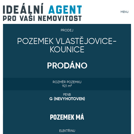
MENU
PRODEJ
POZEMEK VLASTĚJOVICE-
KOUNICE
PRODÁNO
ROZMĚR POZEMKU
2
921
m
PENB
G (NEVYHOTOVEN)
POZEMEK
MÁ
ELEKTŘINU