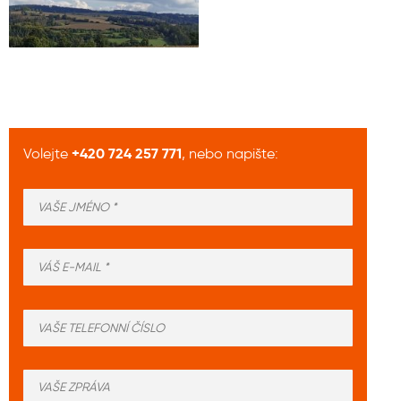
+420 724 257 771
Volejte
, nebo napište: