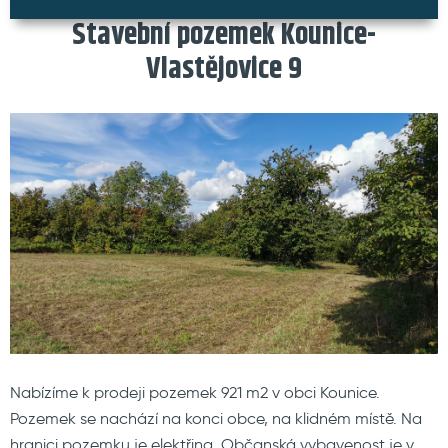
Stavební pozemek Kounice-
Vlastějovice 9
Nabízíme k prodeji pozemek 921 m2 v obci Kounice.
Pozemek se nachází na konci obce, na klidném místě. Na
hranici pozemku je elektřina. Občanská vybavenost je v