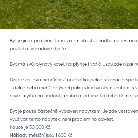
Byt je jinak po rekonstrukci,za zmínku stojí nádherná resta
podlaha, vchodové dveře.
Byt má svůj plynový kotel, na plyn je i vařič. Jsou zde nízké 
Dispozice: dva neprůchozí pokoje, koupelna s vanou a sprch
Jídelna nebo menší obývací pokoj s kuchynským koutem, s v
chybí myčka na nádobí, trouba a lednice. Po dohodě majitel
Byt je pouze částečně vybaven nábytkem. Je zde vestavěná 
využívat tento nábytek, není problém ho odvést.
Kauce je 50 000 Kč.
Náklady měsíční jsou 1 600 Kč.