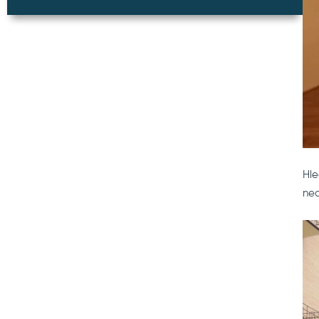
Hle
ned