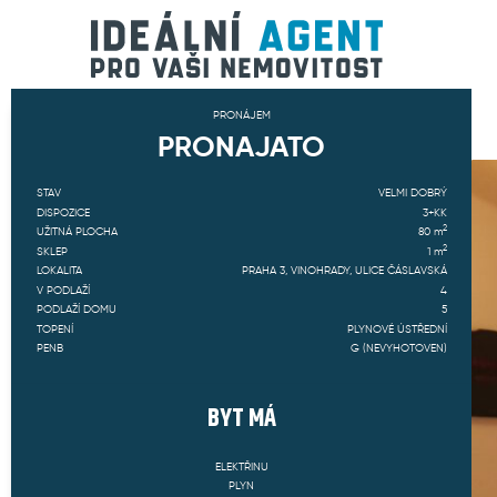
PRONÁJEM
PRONAJATO
STAV
VELMI DOBRÝ
DISPOZICE
3+KK
2
UŽITNÁ PLOCHA
80
m
2
SKLEP
1
m
LOKALITA
PRAHA 3, VINOHRADY, ULICE ČÁSLAVSKÁ
V PODLAŽÍ
4
PODLAŽÍ DOMU
5
TOPENÍ
PLYNOVÉ ÚSTŘEDNÍ
PENB
G (NEVYHOTOVEN)
BYT
MÁ
ELEKTŘINU
PLYN