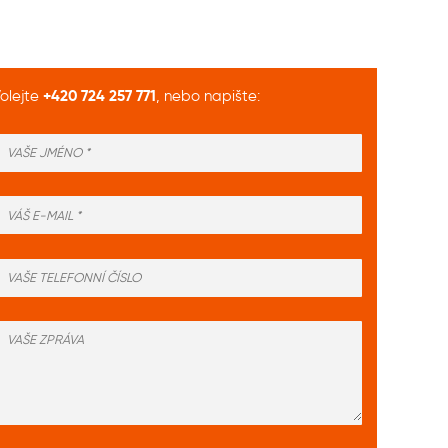
+420 724 257 771
olejte
, nebo napište: