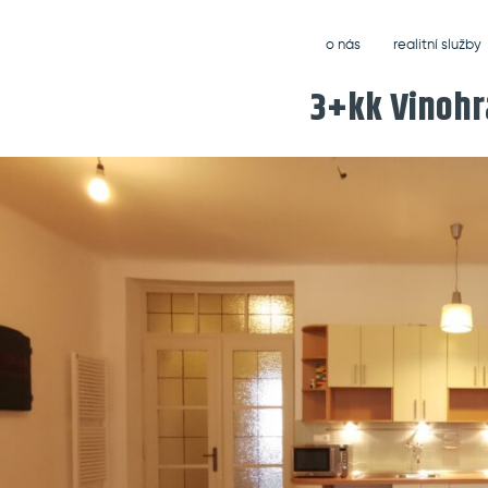
o nás
realitní služby
3+kk Vinohr